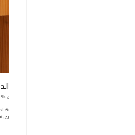
الد
|
Blog
☕ الص
بين تف