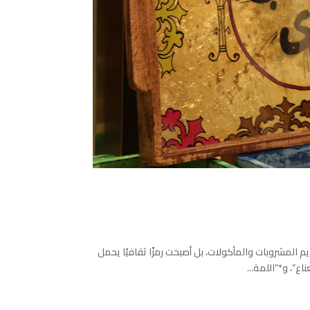
 المشروبات والمأكولات، بل أصبحت رمزًا ثقافيًا يحمل
اع”، و*”اللمة...