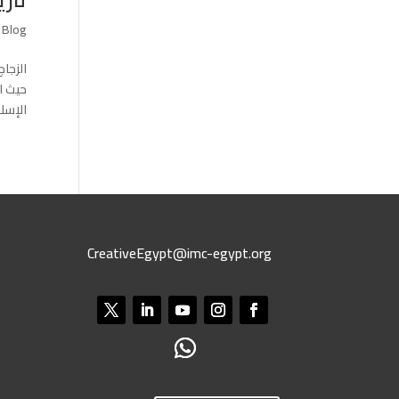
|
Blog
الزجا
حيث ا
الإسلا
CreativeEgypt@imc-egypt.org