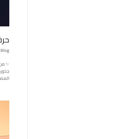
حرف
|
Blog
✨ من 
جذوره
المصن