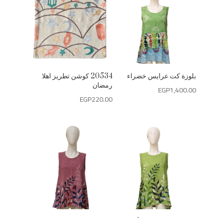
بلوزة كت عرايس خضراء
20534 كوشن تطريز اهلا
رمضان
EGP
1,400.00
EGP
220.00