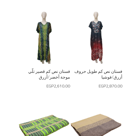
فستان نص كم طويل حروف
فستان نص كم قصير تلّي
أزرق/فوشيا
موجة أخضر/أزرق
EGP
2,610.00
EGP
2,870.00