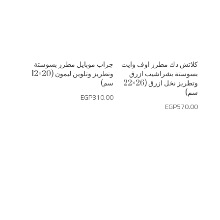
كلاتش دك مطرز اوف وايت
جراب موبايل مطرز بسوستة
بسوستة بشراشيب ازرق
وتطريز وتلوين ليمون (20×12
وتطريز نخل ازرق (26×22
سم)
سم)
EGP
310.00
EGP
570.00