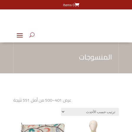
0 Items
المنسوجات
تم
عرض 401–500 من أصل 551 نتيجة
الفرز
حسب
الأحدث