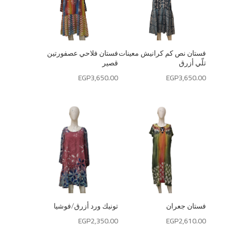
فستان نص كم كرانيش معينات
فستان فلاحي عصفورتين
تلّي أزرق
قصير
EGP
3,650.00
EGP
3,650.00
فستان جعران
تونيك ورد أزرق/فوشيا
EGP
2,350.00
EGP
2,610.00