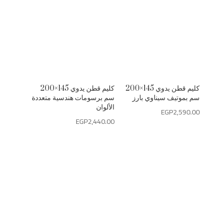
كليم قطن يدوي 145×200
كليم قطن يدوي 145×200
سم بموتيف سيناوي بارز
سم برسومات هندسية متعددة
الألوان
EGP
2,590.00
EGP
2,440.00