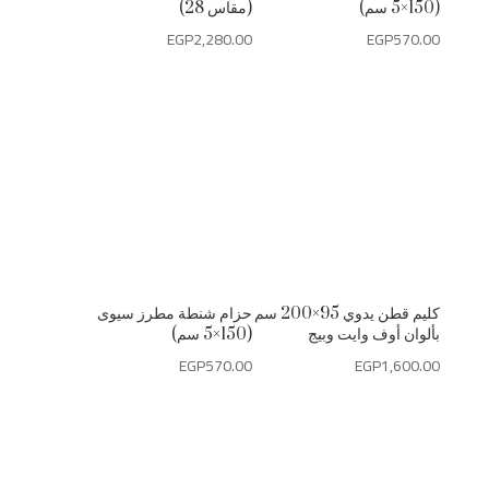
(150×5 سم)
(مقاس 28)
EGP
2,280.00
EGP
570.00
كليم قطن يدوي 95×200 سم
حزام شنطة مطرز سيوى
بألوان أوف وايت وبيج
(150×5 سم)
EGP
570.00
EGP
1,600.00