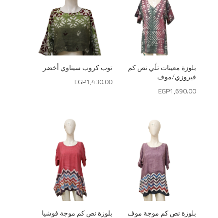
بلوزة معينات تلّي نص كم
توب كروب سيناوي أخضر
فيروزي/موف
EGP
1,430.00
EGP
1,690.00
بلوزة نص كم موجة موف
بلوزة نص كم موجة فوشيا