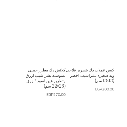
كيس عملات دك بتطريز فلاحي
كلاتش دك مطرز جملى
ويد صغيرة بشراشيب اخضر
بسوستة بشراشيب ازرق
(13×13 سم)
وتطريز عين اسود *ازرق
(26×22 سم)
EGP
200.00
EGP
570.00