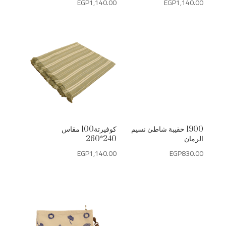
EGP
1,140.00
EGP
1,140.00
1900 حقيبة شاطئ نسيم
كوفيرتة100 مقاس
الرمان
240*260
EGP
1,140.00
EGP
830.00