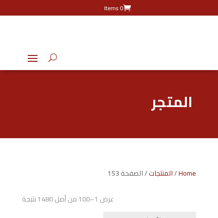
0 Items
المتجر
Home
/
المنتجات
/ الصفحة 153
تم
عرض 1–100 من أصل 1480 نتيجة
الفرز