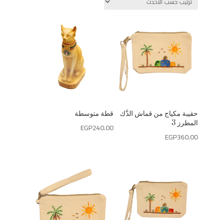
حسب
الأحدث
حقيبة مكياج من قماش الدَّك
قطة متوسطة
المطرز 3
EGP
240.00
EGP
360.00