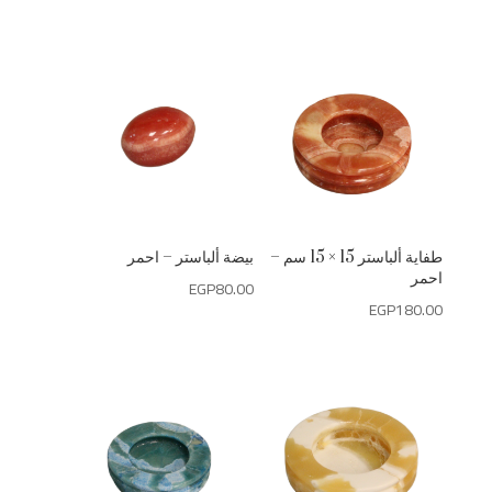
طفاية ألباستر 15 × 15 سم –
بيضة ألباستر – احمر
احمر
EGP
80.00
EGP
180.00