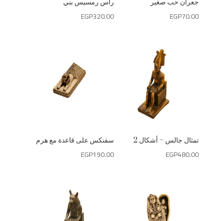
جعران حب صغير
رأس رمسيس بني
EGP
320.00
EGP
70.00
تمثال جالس – أشكال 2
سفنكس على قاعدة مع هرم
EGP
190.00
EGP
480.00