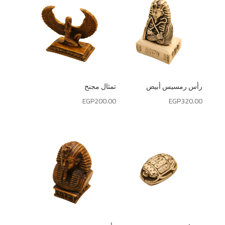
رأس رمسيس أبيض
تمثال مجنح
EGP
200.00
EGP
320.00