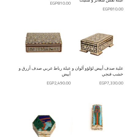
عبلة نقش شعائر و متليت
EGP
810.00
EGP
810.00
علبة صدف أبيض لؤلؤو ألوان و
عبلة رباط عربي صدف أزرق و
خشب فنجي
أبيض
EGP
2,490.00
EGP
7,330.00