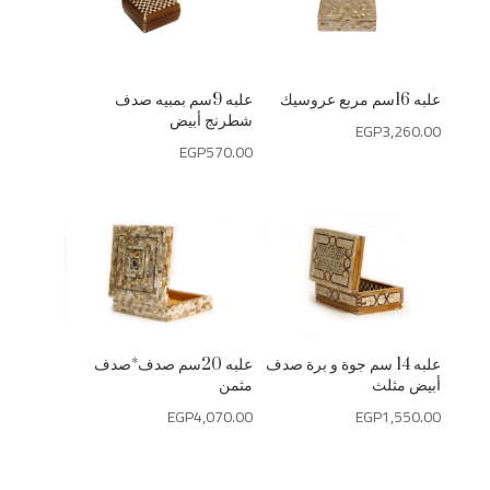
علبه 16سم مربع عروسيك
علبه 9سم بمبيه صدف
شطرنج أبيض
EGP
3,260.00
EGP
570.00
علبه 14 سم جوة و برة صدف
علبه 20سم صدف*صدف
أبيض مثلث
مثمن
EGP
4,070.00
EGP
1,550.00