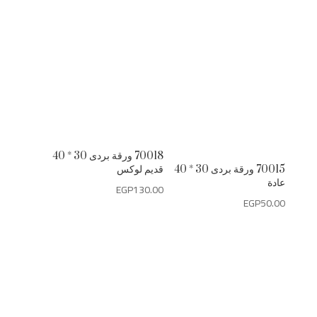
70018 ورقة بردى 30 * 40
70015 ورقة بردى 30 * 40
قديم لوكس
عادة
EGP
130.00
EGP
50.00