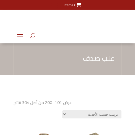
0 Items
علب صدف
تم
عرض 101–200 من أصل 304 نتائج
الفرز
حسب
الأحدث