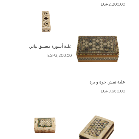
EGP
2,200.00
علبة أسورة معشق نباتي
EGP
2,200.00
علبة نقش جوة و برة
EGP
3,660.00