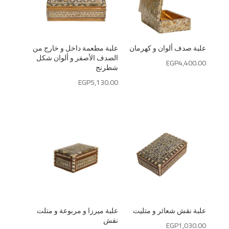
علبة صدف ألوان و كهرمان
علبة مطعمة داخل و خارج من
الصدف الأصفر و ألوان شكل
EGP
4,400.00
شطرنج
EGP
5,130.00
علبة نقش شعائر و متليت
علبة ميرزا و مربوعة و متلت
نقش
EGP
1,030.00