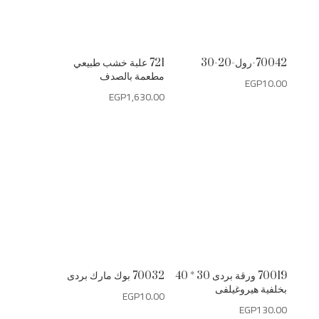
70042-رول-20-30
721 علبة خشب طبيعي
مطعمة بالصدف
EGP
10.00
EGP
1,630.00
70019 ورقة بردى 30 * 40
70032 بوك مارك بردى
بخلفية هيروغيلفى
EGP
10.00
EGP
130.00