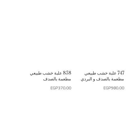
747 علبة خشب طبيعي
858 علبة خشب طبيعي
مطعمة بالصدف و البردي
مطعمة بالصدف
EGP
370.00
EGP
980.00