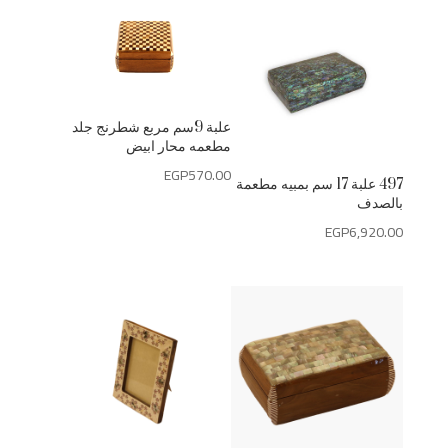
علبة 9سم مربع شطرنج جلد
مطعمه محار ابيض
EGP
570.00
497 علبة 17 سم بمبيه مطعمة
بالصدف
EGP
6,920.00