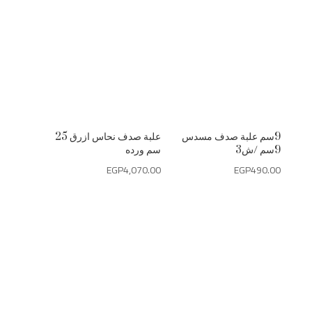
علبة صدف نحاس ازرق 25
9سم علبة صدف مسدس
سم ورده
9سم /ش3
EGP
4,070.00
EGP
490.00