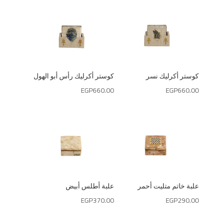
كوستر أكرليك نسر
كوستر أكرليك رأس أبو الهول
EGP
660.00
EGP
660.00
علبة خاتم متليت أحمر
علبة أطلس أبيض
EGP
370.00
EGP
290.00