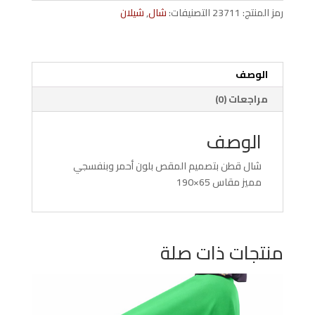
المقص
رمز المنتج:
23711
التصنيفات:
شال
,
شيلان
لون
أحمر
*بنفسج
65*190
الوصف
مراجعات (0)
الوصف
شال قطن بتصميم المقص بلون أحمر وبنفسجي
مميز مقاس 65×190
منتجات ذات صلة