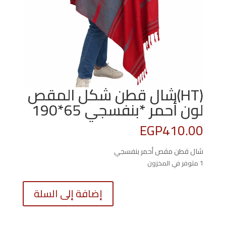
(HT)شال قطن شكل المقص
لون أحمر *بنفسجي 65*190
EGP
410.00
شال قطن مقص أحمر بنفسجي
1 متوفر في المخزون
كمية
إضافة إلى السلة
(HT)شا
قطن
شكل