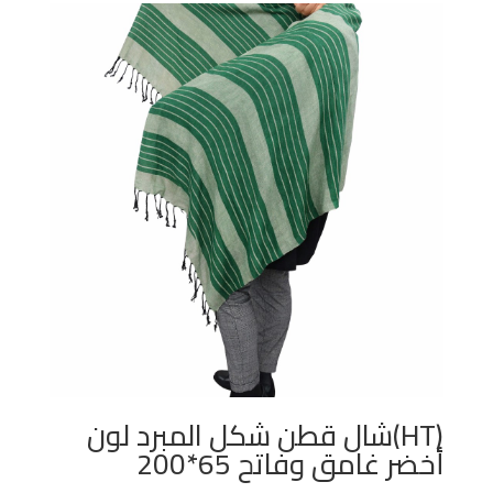
(HT)شال قطن شكل المبرد لون
أخضر غامق وفاتح 65*200