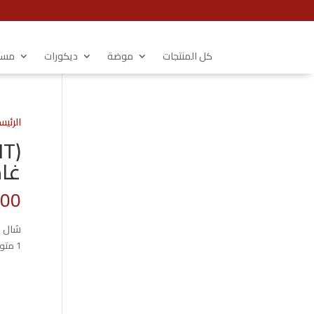
كل المنتجات
موضة
ديكورات
مستل
الرئيس
غامق 
.00
شال ق
1 متوفر في المخزون