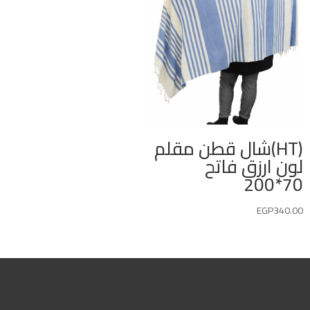
(HT)شال قطن مقلم
لون ارزق فاتح
70*200
EGP
340.00