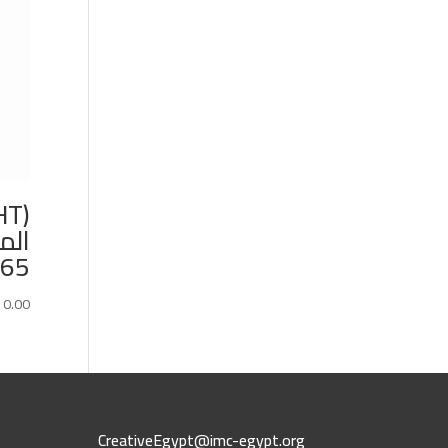
الم
65*200
10.00
CreativeEgypt@imc-egypt.org