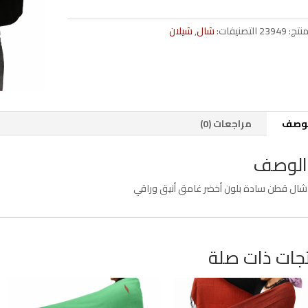
سادة
لون
منتج:
23949
التصنيفات:
شال
,
شيلان
أخضر
غامق
65*200
لوصف
مراجعات (0)
الوصف
شال قطن سادة بلون أخضر غامق أنيق وراقي
جات ذات صلة