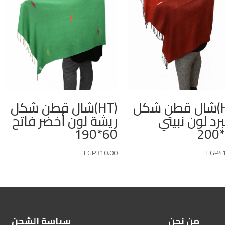
(HT)شال قطن شكل
(HT)شال قطن شكل
برد لون نبيتي
ريشة لون أخضر فاتح
60*190
EGP
310.00
EGP
4
من نحن
سياسة الشحن