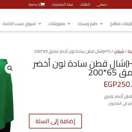
حسابي
الطلبات
سلة المشتريات
0 Items
زمات مطابخ
كليم وسجاد
مفروشات
تسوق حسب الخامة
ية
/
شيلان
/ (HT)شال قطن سادة لون أخضر غامق 65*200
(HT)شال قطن سادة لون أخضر
65*200
EGP
250
طن أخضر غامق
كمية
إضافة إلى السلة
(HT)شال
قطن