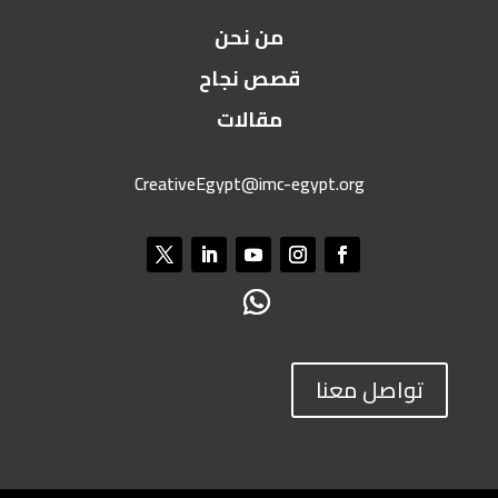
من نحن
قصص نجاح
مقالات
CreativeEgypt@imc-egypt.org
تواصل معنا