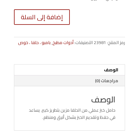
كمية
إضافة إلى السلة
(HD)حا
خبز
حلفا
تطريز
رمز المنتج:
23981
التصنيفات:
أدوات مطبخ
,
بامبو ، حلفا ، خوص
كبيرة
6
الوصف
مراجعات (0)
الوصف
حامل خبز عملي من الحلفا مزين بتطريز كبير، يساعد
في حفظ وتقديم الخبز بشكل أنيق ومنظم.