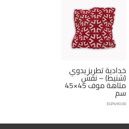
خدادية تطريز يدوي
(شنيط) – نقش
متاهة موف 45×45
سم
EGP
490.00