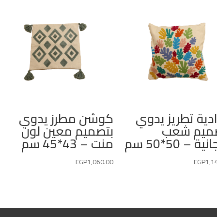
دية تطريز يدوي
كوشن مطرز يدوي
ميم شعب
بتصميم معين لون
ة – 50*50 سم
منت – 43*45 سم
EGP
1,060.00
EGP
1,1