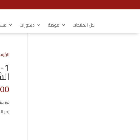
كل المنتجات
موضة
ديكورات
مستل
الرئيس
الشجر
.00
غير مت
رمز ال