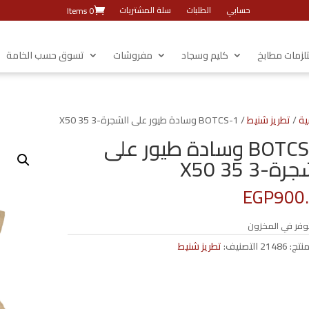
حسابي
الطلبات
سلة المشتريات
0 Items
زمات مطابخ
كليم وسجاد
مفروشات
تسوق حسب الخامة
ية
/
تطريز شنيط
/ BOTCS-1 وسادة طيور على الشجرة-3 35 X50
BOTCS-1 وسادة طيور على
ة-3 35 X50
EGP
900
وفر في المخزون
منتج:
21486
التصنيف:
تطريز شنيط