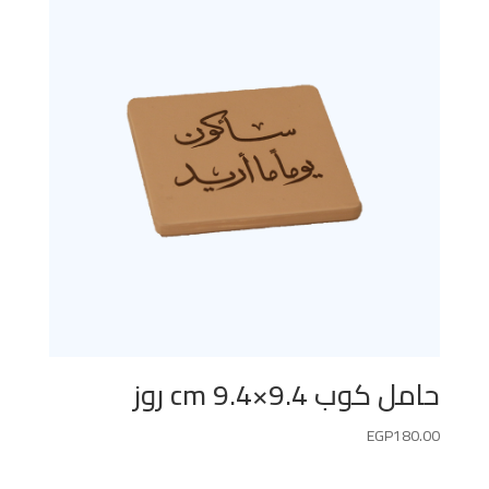
حامل كوب 9.4×9.4 cm روز
EGP
180.00