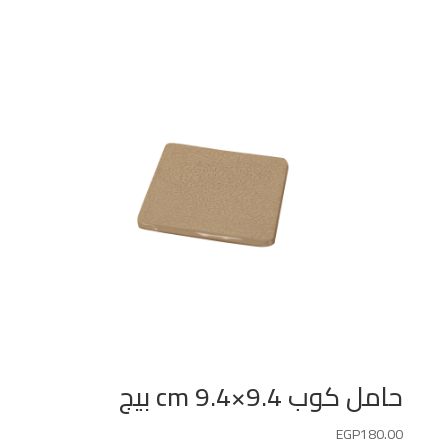
حامل كوب 9.4×9.4 cm بيج
EGP
180.00