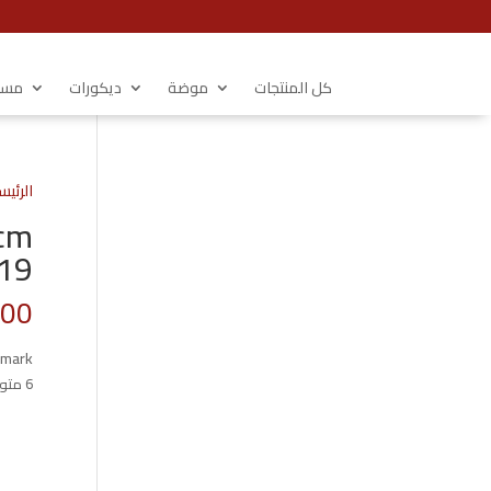
كل المنتجات
موضة
ديكورات
مستل
الرئيس
cm
19
.00
okmark
6 متوفر في المخزون