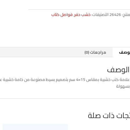
cm
6220007900019
منتج:
26426
التصنيفات:
خشب حفر
,
فواصل كتاب
لوصف
مراجعات (0)
الوصف
علامة كتب خشبية بمقاس 15×4 سم بتصميم بسيط مصنوعة من خا
بسهولة
جات ذات صلة