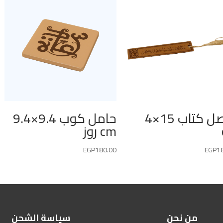
فاصل كتاب 15×4
حامل كوب 9.4×9.4
cm روز
EGP
180.00
EGP
1
من نحن
سياسة الشحن