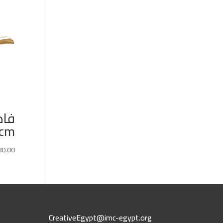
cm
80.00
CreativeEgypt@imc-egypt.org