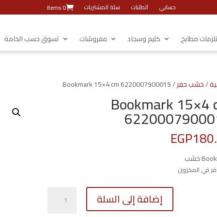
حسابي
الطلبات
سلة المشتريات
0 Items
زمات مطابخ
كليم وسجاد
مفروشات
تسوق حسب الخامة
ية
/
خشب حفر
/ Bookmark 15×4 cm 6220007900019
Bookmark 15×4 
62200079000
EGP
180
Bo خشب
كمية
إضافة إلى السلة
Bookmark
15x4