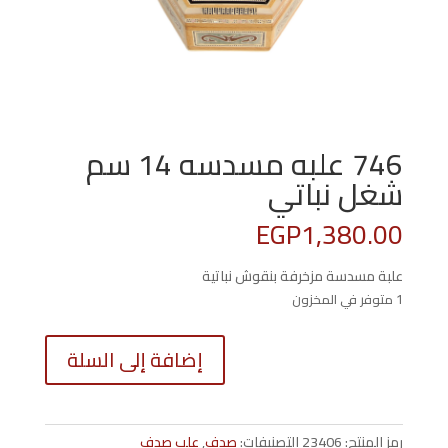
746 علبه مسدسه 14 سم
شغل نباتي
EGP
1,380.00
علبة مسدسة مزخرفة بنقوش نباتية
1 متوفر في المخزون
كمية
إضافة إلى السلة
746
علبه
مسدسه
14
رمز المنتج:
23406
التصنيفات:
صدف
,
علب صدف