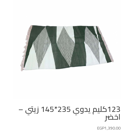
123كليم يدوي 235*145 زيتي –
اخضر
EGP
1,390.00