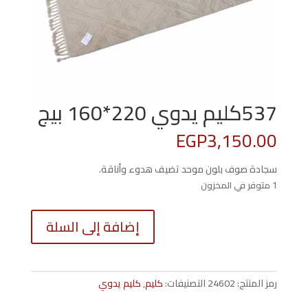
537كليم يدوي 220*160 بيج
EGP
3,150.00
سجادة صوف بلون موحد تضيف هدوء وأناقة.
1 متوفر في المخزون
كمية
إضافة إلى السلة
537كلي
يدوي
0*160
بيج
رمز المنتج:
24602
التصنيفات:
كليم
,
كليم يدوي