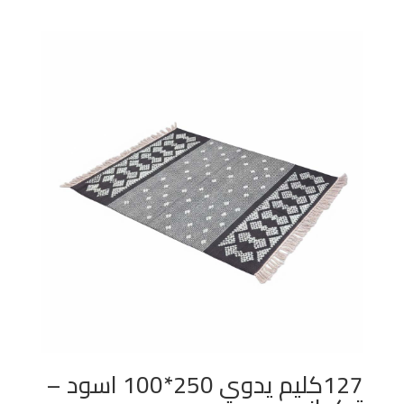
127كليم يدوي 250*100 اسود –