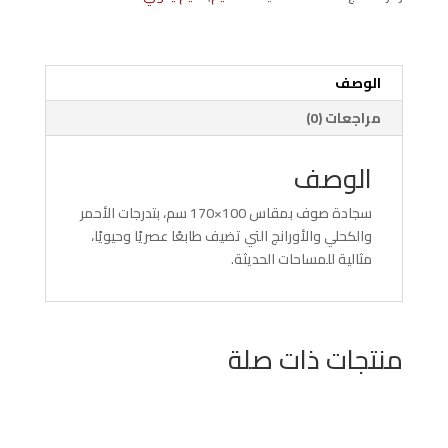
-كحلي-
اورانج
الوصف
مراجعات (0)
الوصف
سجادة صوف بمقاس 100×170 سم، بتدرجات الأحمر
والكحلي والأورانج التي تضيف طابعًا عصريًا وحيويًا،
مثالية للمساحات الحديثة.
منتجات ذات صلة