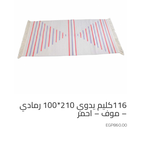
116كليم يدوي 210*100 رمادي
– موف – احمر
EGP
860.00