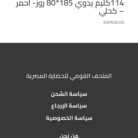
114كليم يدوي 185*80 روز- احمر
– كحلي
EGP
600.00
المتحف القومي للحضارة المصرية
سياسة الشحن
سياسة الإرجاع
سياسة الخصوصية
من نحن