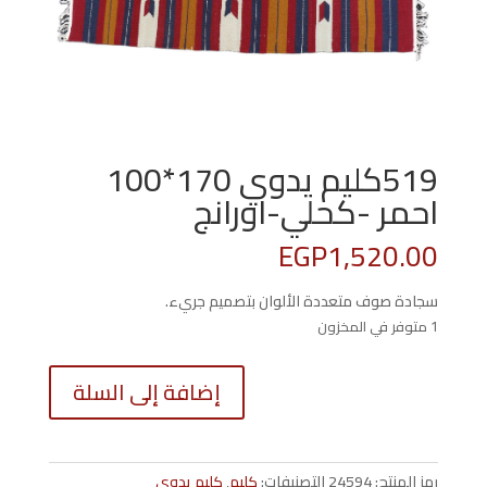
519كليم يدوي 170*100
احمر -كحلي-اورانج
EGP
1,520.00
سجادة صوف متعددة الألوان بتصميم جريء.
1 متوفر في المخزون
كمية
إضافة إلى السلة
519كلي
يدوي
0*100
احمر
رمز المنتج:
24594
التصنيفات:
كليم
,
كليم يدوي