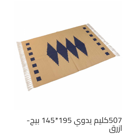
507كليم يدوي 195*145 بيج-
ازرق