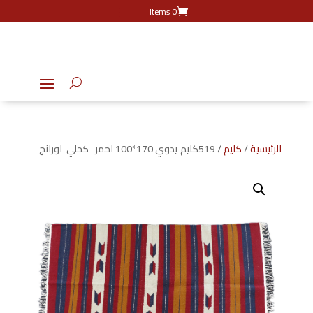
0 Items
الرئيسية
/
كليم
/ 519كليم يدوي 170*100 احمر -كحلي-اورانج