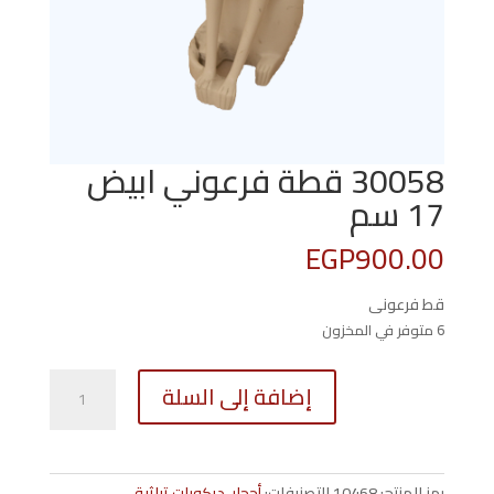
30058 قطة فرعوني ابيض
17 سم
EGP
900.00
قط فرعونى
6 متوفر في المخزون
كمية
إضافة إلى السلة
30058
قطة
فرعوني
ابيض
رمز المنتج:
10468
التصنيفات:
أحجار
,
ديكورات تراثية