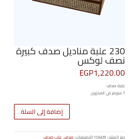
230 علبة مناديل صدف كبيرة
نصف لوكس
EGP
1,220.00
علبة صدف
1 متوفر في المخزون
كمية
إضافة إلى السلة
230
علبة
مناديل
صدف
رمز المنتج:
10409
التصنيفات:
صدف
,
علب صدف