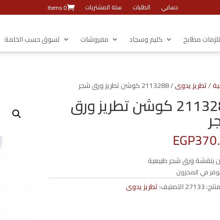
حسابي
الطلبات
سلة المشتريات
0 Items
زمات مطابخ
كليم وسجاد
مفروشات
تسوق حسب الخامة
ية
/
تطريز يدوى
/ 2113288 كوشن تطريز ورق شجر
2113288 كوشن تطريز ورق
ر
EGP
370
بنقشة ورق شجر طبيعية
وفر في المخزون
منتج:
27133
التصنيف:
تطريز يدوى