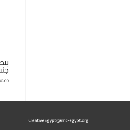
بنط
جنب
30.00
CreativeEgypt@imc-egypt.org