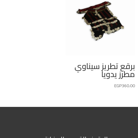
برقع تطريز سيناوي
مطرز يدويا
EGP
360.00