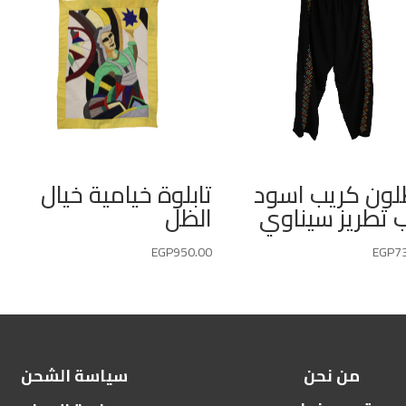
لون كريب اسود
تابلوة خيامية خيال
 تطريز سيناوي
الظل
EGP
950.00
EGP
7
من نحن
سياسة الشحن