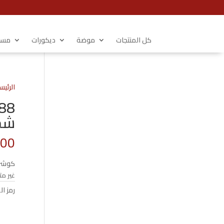
كل المنتجات
موضة
ديكورات
مستل
الرئيس
شج
.00
كوشن 
غير مت
رمز ال