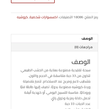
33
حبة
من
رمز المنتج:
18086
التصنيفات:
اكسسوارات شخصية
,
كروشيه
الخشب
الطبيعي
مزينة
بوردة
الوصف
كروشيه
مراجعات (0)
–
كود
الوصف
021125
سبحة تقليدية مصنوعة بعناية من الخشب الطبيعي،
تتكون من 33 حبة متناسقة في الحجم واللون،
بتشطيب ناعم ومريح عند الاستخدام. تتميز بتفصيلة
وردة كروشيه مصنوعة يدويًا، تضيف إليها طابعًا فنيًا
وروحانيًا. مناسبة للتسبيح اليومي، أو كهدية أنيقة
تحمل دلالة رمزية وذوق راقٍ.
عدد الحبات: 33 حبة