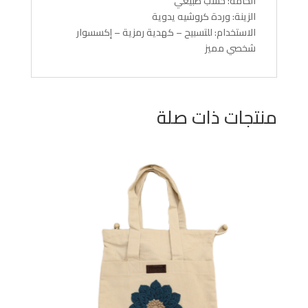
الخامة: خشب طبيعي
الزينة: وردة كروشيه يدوية
الاستخدام: للتسبيح – كهدية رمزية – إكسسوار
شخصي مميز
منتجات ذات صلة