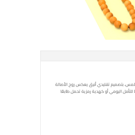
عي عالي الجودة، تحتوي على 33 حبة ناعمة الملمس، بتصميم تقليدي أنيق يعكس روح الأصالة
ًا للتأمل اليومي أو كهدية رمزية تحمل طابعًا