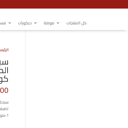
كل المنتجات
موضة
ديكورات
مستل
الرئيس
الط
كود 00
.00
تضيف 
1 متوفر في المخزون