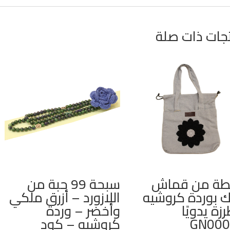
جات ذات صلة
طة من قماش
سبحة 99 حبة من
ك بوردة كروشيه
اللازورد – أزرق ملكي
زة يدويًا
وأخضر – وردة
GN000
كروشيه – كود