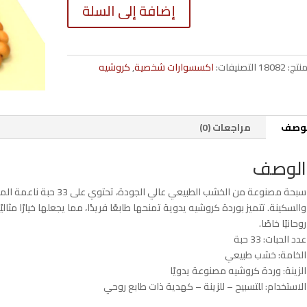
كمية
إضافة إلى السلة
سبحة
33
حبة
من
منتج:
18082
التصنيفات:
اكسسوارات شخصية
,
كروشيه
الخشب
الطبيعي
مزينة
بوردة
لوصف
مراجعات (0)
كروشيه
–
الوصف
كود
2021100
سبحة مصنوعة من الخشب الطبي
والسكينة. تتميز بوردة كروشيه يدوية تمنحها طابعًا فريدًا، مما يجعلها خيارًا مثالي
روحانيًا خاصًا.
عدد الحبات: 33 حبة
الخامة: خشب طبيعي
الزينة: وردة كروشيه مصنوعة يدويًا
الاستخدام: للتسبيح – للزينة – كهدية ذات طابع روحي