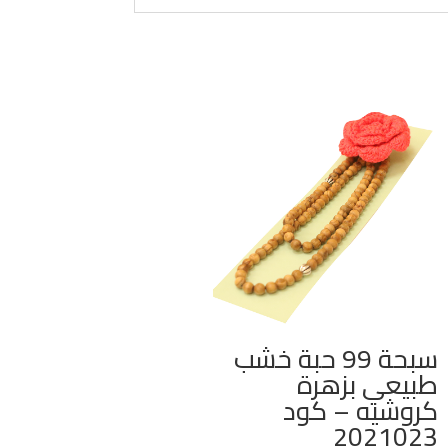
سبحة 99 حبة خشب
طبيعي بزهرة
كروشيه – كود
2021023