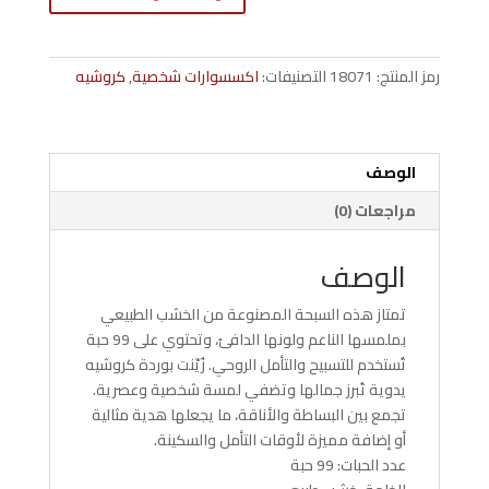
99
حبة
من
رمز المنتج:
18071
التصنيفات:
اكسسوارات شخصية
,
كروشيه
الخشب
الطبيعي
مزينة
بوردة
الوصف
كروشيه
مراجعات (0)
–
كود
الوصف
021039
تمتاز هذه السبحة المصنوعة من الخشب الطبيعي
بملمسها الناعم ولونها الدافئ، وتحتوي على 99 حبة
تُستخدم للتسبيح والتأمل الروحي. زُيّنت بوردة كروشيه
يدوية تُبرز جمالها وتضفي لمسة شخصية وعصرية.
تجمع بين البساطة والأناقة، ما يجعلها هدية مثالية
أو إضافة مميزة لأوقات التأمل والسكينة.
عدد الحبات: 99 حبة