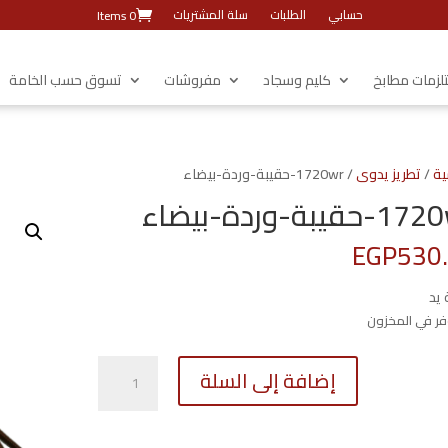
حسابي
الطلبات
سلة المشتريات
0 Items
زمات مطابخ
كليم وسجاد
مفروشات
تسوق حسب الخامة
ية
/
تطريز يدوى
/ 1720wr-حقيبة-وردة-بيضاء
حقيبة-وردة-بيضاء
EGP
530
 يد
كمية
إضافة إلى السلة
1720wr-
حقيبة-
وردة-