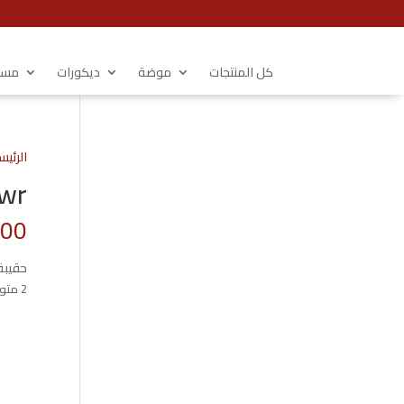
كل المنتجات
موضة
ديكورات
مستل
الرئيس
1720wr-
.00
حقيبة
2 متوفر في المخزون