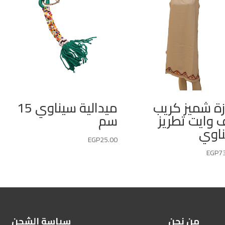
زة شميز كريب
ميدالية سيناوي 15
 وايت تطريز
سم
اوي
EGP
25.00
EGP
7
من نحن
سياسة الشحن