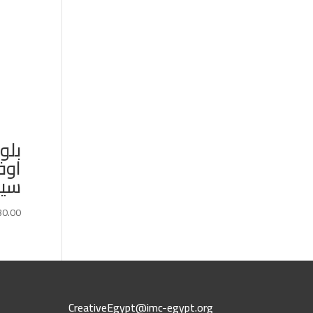
بلو
اوف
سين
30.00
CreativeEgypt@imc-egypt.org