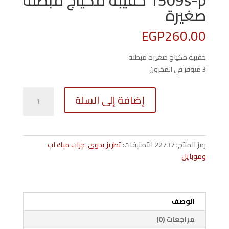
1509s-p حقيبة مكياج مبطنة
صغيرة
EGP
260.00
حقيبة مكياج صغيرة مبطنة
3 متوفر في المخزون
كمية
إضافة إلى السلة
1509s-
p
حقيبة
مكياج
رمز المنتج:
22737
التصنيفات:
تطريز يدوى
,
جراب ميك اب
مبطنة
وموبايل
صغيرة
الوصف
مراجعات (0)