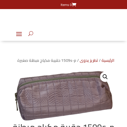
0 Items
الرئيسية
/
تطريز يدوى
/ 1509s-p حقيبة مكياج مبطنة صغيرة