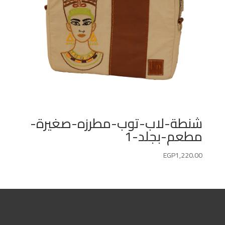
شنطة-لاب-توب-مطرزه-صغيرة-
مطعم-بجلد-1
EGP
1,220.00