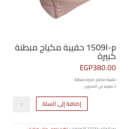
1509l-p حقيبة مكياج مبطنة
كبيرة
EGP
380.00
حقيبة مكياج كبيرة مبطنة
2 متوفر في المخزون
كمية
إضافة إلى السلة
1509l-
p
حقيبة
مكياج
رمز المنتج:
22733
التصنيفات:
تطريز يدوى
,
جراب ميك اب