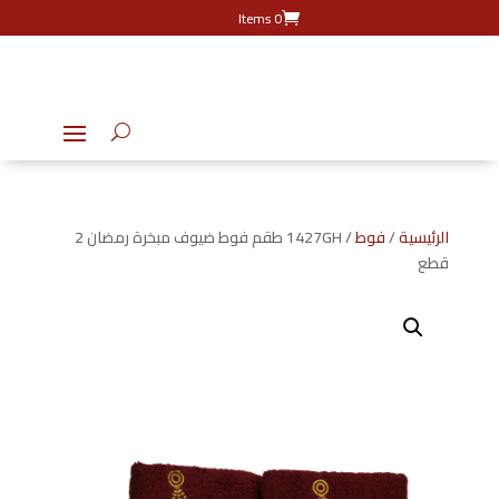
0 Items
الرئيسية
/
فوط
/ 1427GH طقم فوط ضيوف مبخرة رمضان 2
قطع