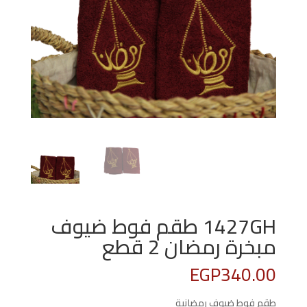
1427GH طقم فوط ضيوف
مبخرة رمضان 2 قطع
EGP
340.00
طقم فوط ضيوف رمضانية