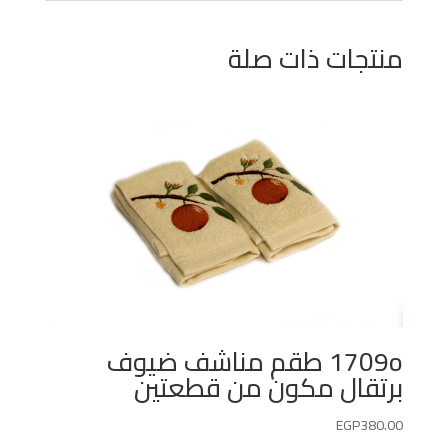
منتجات ذات صلة
1709o طقم مناشف ضيوف
برتقال مكون من قطعتين
EGP
380.00