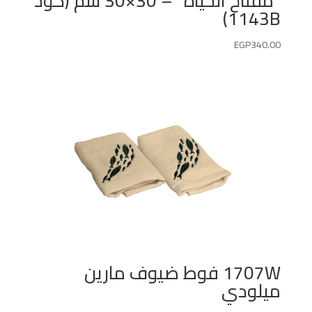
“مفتاح الحياة” – 30×30 سم (كود
1143B)
EGP
340.00
1707W فوط ضيوف مارين
ميلودي