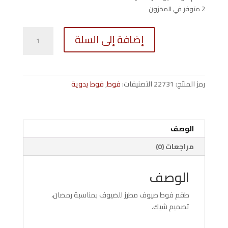
2 متوفر في المخزون
كمية
إضافة إلى السلة
1427GH
طقم
فوط
ضيوف
رمز المنتج:
22731
التصنيفات:
فوط
,
فوط يدوية
مبخرة
رمضان
2
قطع
الوصف
مراجعات (0)
الوصف
طقم فوط ضيوف مطرز للضيوف بمناسبة رمضان،
تصميم شيك.