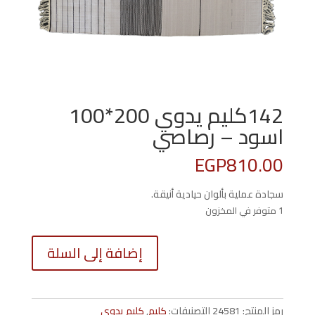
142كليم يدوي 200*100
اسود – رصاصي
EGP
810.00
سجادة عملية بألوان حيادية أنيقة.
1 متوفر في المخزون
كمية
إضافة إلى السلة
142كلي
يدوي
0*100
اسود
رمز المنتج:
24581
التصنيفات:
كليم
,
كليم يدوي