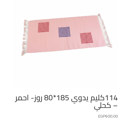
114كليم يدوي 185*80 روز- احمر
– كحلي
EGP
600.00