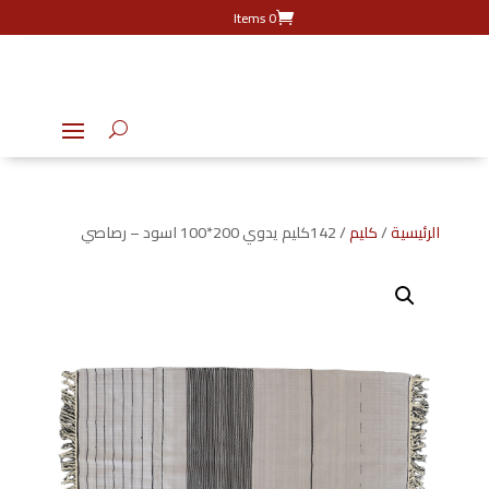
0 Items
الرئيسية
/
كليم
/ 142كليم يدوي 200*100 اسود – رصاصي