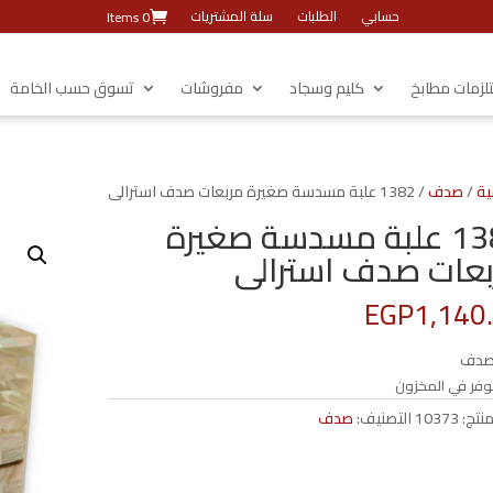
حسابي
الطلبات
سلة المشتريات
0 Items
زمات مطابخ
كليم وسجاد
مفروشات
تسوق حسب الخامة
ية
/
صدف
/ 1382 علبة مسدسة صغيرة مربعات صدف استرالى
1382 علبة مسدسة صغيرة
عات صدف استرالى
EGP
1,140
صدف
وفر في المخزون
منتج:
10373
التصنيف:
صدف