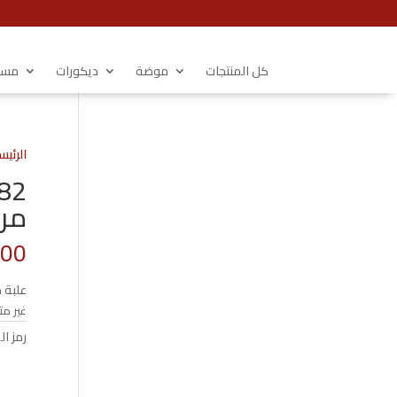
كل المنتجات
موضة
ديكورات
مستل
الرئيس
مرب
.00
علبة 
غير مت
رمز ال