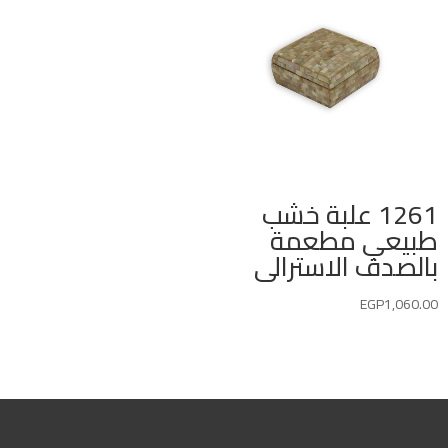
1261 علبة خشب
طبيعي مطعمة
بالصدف الاسترالى
EGP
1,060.00