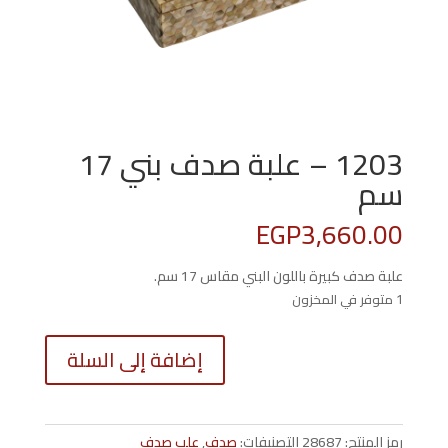
1203 – علبة صدف بني 17
سم
EGP
3,660.00
علبة صدف كبيرة باللون البني مقاس 17 سم.
1 متوفر في المخزون
كمية
إضافة إلى السلة
1203
-
علبة
صدف
رمز المنتج:
28687
التصنيفات:
صدف
,
علب صدف