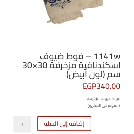
1141w – فوط ضيوف
اسكندنافية مزخرفة 30×30
سم (لون أبيض)
EGP
340.00
فوط ضيوف مزخرفة
3 متوفر في المخزون
كمية
إضافة إلى السلة
1141w
–