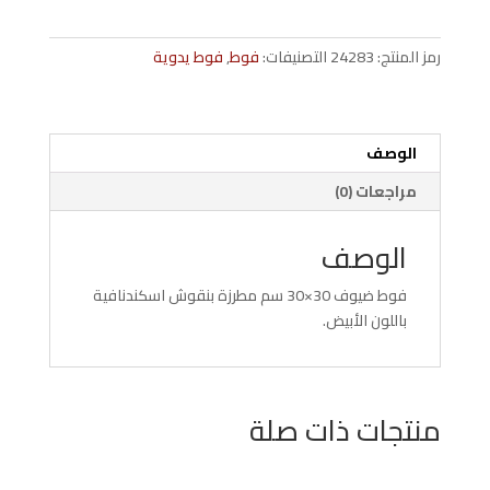
فوط
ضيوف
رمز المنتج:
24283
التصنيفات:
فوط
,
فوط يدوية
اسكندنافية
مزخرفة
30×30
سم
الوصف
(لون
مراجعات (0)
أبيض)
الوصف
فوط ضيوف 30×30 سم مطرزة بنقوش اسكندنافية
باللون الأبيض.
منتجات ذات صلة