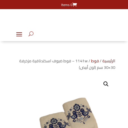
0 Items
الرئيسية
/
فوط
/ 1141w – فوط ضيوف اسكندنافية مزخرفة
30×30 سم (لون أبيض)