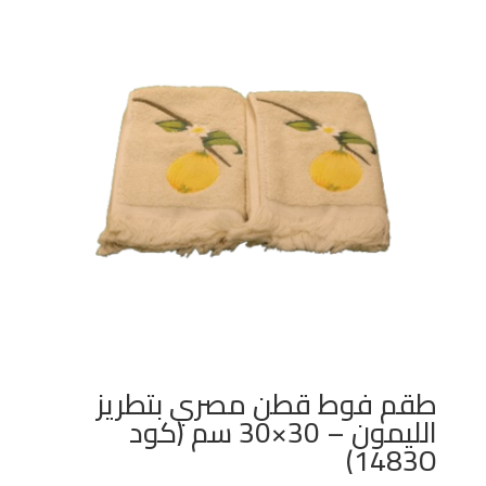
طقم فوط قطن مصري بتطريز
الليمون – 30×30 سم (كود
1483O)