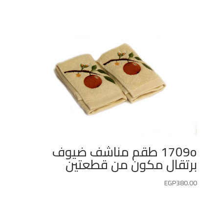
1709o طقم مناشف ضيوف
برتقال مكون من قطعتين
EGP
380.00