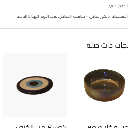
الحجم: صغير
الاستخدام: ديكور جداري – مناسب للمداخل، غرف النوم، الهدايا الدينية
جات ذات صلة
ن فخار صغير –
كوستر من الخزف