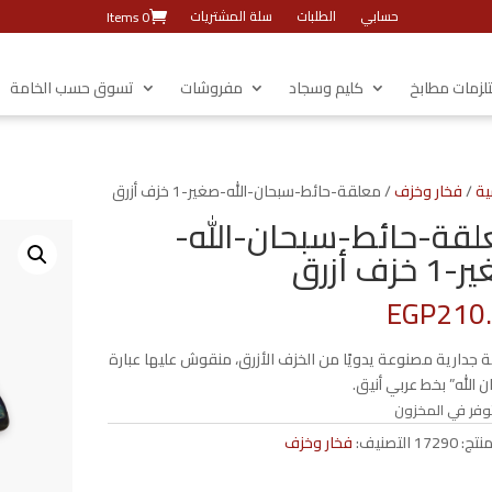
حسابي
الطلبات
سلة المشتريات
0 Items
زمات مطابخ
كليم وسجاد
مفروشات
تسوق حسب الخامة
ية
/
فخار وخزف
/ معلقة-حائط-سبحان-الله-صغير-1 خزف أزرق
قة-حائط-سبحان-الله-
خزف أزرق
EGP
210
 جدارية مصنوعة يدويًا من الخزف الأزرق، منقوش عليها عبارة
 الله” بخط عربي أنيق.
وفر في المخزون
منتج:
17290
التصنيف:
فخار وخزف