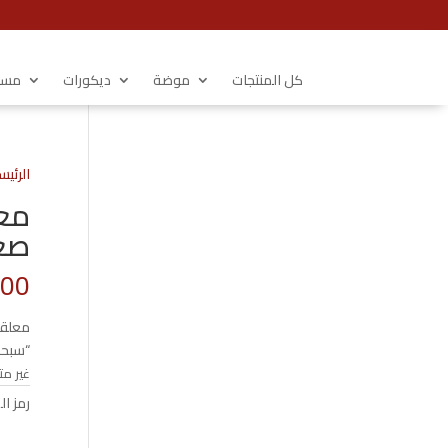
كل المنتجات
موضة
ديكورات
مستل
الرئيس
معل
صغير-1 
.00
معلقة
“سبحان
غير مت
رمز ال