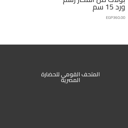
ورد 15 سم
EGP
360.00
المتحف القومي للحضارة
المصرية