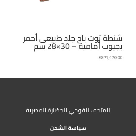
شنطة توت باج جلد طبيعي أحمر
بجيوب أمامية – 30×28 سم
EGP
1,470.00
المتحف القومي للحضارة المصرية
سياسة الشحن