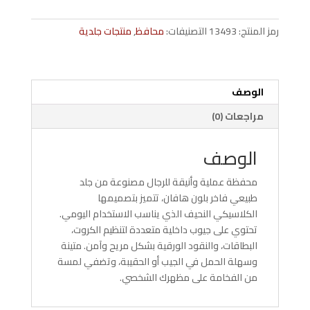
جلد
طبيعي
رمز المنتج:
13493
التصنيفات:
محافظ
,
منتجات جلدية
–
ستاندرد
–
هافان
الوصف
مراجعات (0)
الوصف
محفظة عملية وأنيقة للرجال مصنوعة من جلد
طبيعي فاخر بلون هافان، تتميز بتصميمها
الكلاسيكي النحيف الذي يناسب الاستخدام اليومي.
تحتوي على جيوب داخلية متعددة لتنظيم الكروت،
البطاقات، والنقود الورقية بشكل مريح وآمن. متينة
وسهلة الحمل في الجيب أو الحقيبة، وتضفي لمسة
من الفخامة على مظهرك الشخصي.