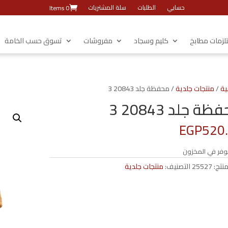
حسابي
الطلبات
سلة المشتريات
0 Items
زمات مطابخ
كليم وسجاد
مفروشات
تسوق حسب الخامة
ية
/
منتجات جلدية
/ محفظة جلد 20843 3
ة جلد 20843 3
EGP
520
وفر في المخزون
منتج:
25527
التصنيف:
منتجات جلدية