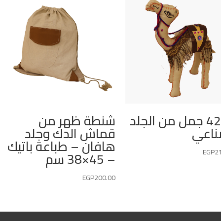
4220 جمل من الجلد
شنطة ظهر من
ناعي
قماش الدك وجلد
هافان – طباعة باتيك
EGP
2
– 45×38 سم
EGP
200.00