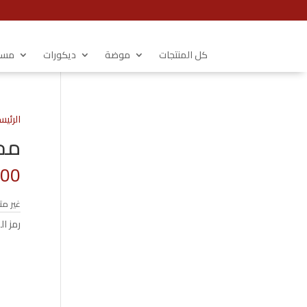
كل المنتجات
موضة
ديكورات
مستل
الرئيس
محفظ
.00
غير مت
رمز ال