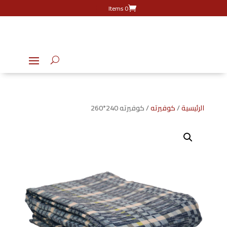
0 Items
الرئيسية
/
كوفيرته
/ كوفيرته 240*260