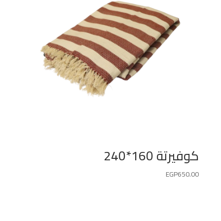
كوفيرتة 160*240
EGP
650.00