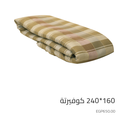
160*240 كوفيرتة
EGP
650.00