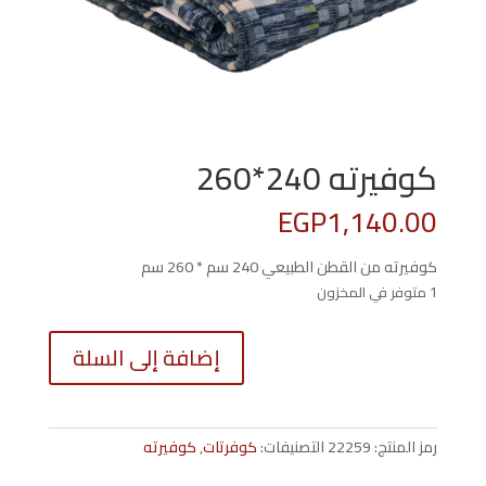
كوفيرته 240*260
EGP
1,140.00
كوفيرته من القطن الطبيعي 240 سم * 260 سم
1 متوفر في المخزون
كمية
إضافة إلى السلة
كوفيرته
240*260
رمز المنتج:
22259
التصنيفات:
كوفرتات
,
كوفيرته