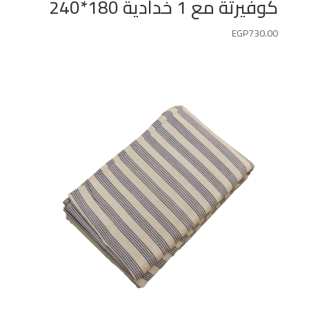
كوفيرتة مع 1 خدادية 180*240
EGP
730.00