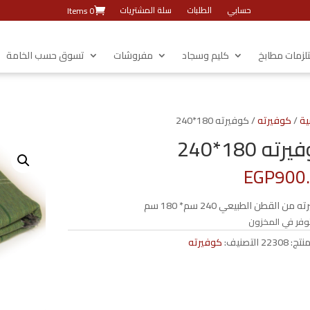
حسابي
الطلبات
سلة المشتريات
0 Items
زمات مطابخ
كليم وسجاد
مفروشات
تسوق حسب الخامة
ية
/
كوفيرته
/ كوفيرته 180*240
ته 180*240
EGP
900
من القطن الطبيعي 240 سم* 180 سم
وفر في المخزون
منتج:
22308
التصنيف:
كوفيرته