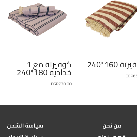
تة 160*240
كوفيرتة مع 1
خدادية 180*240
EGP
6
EGP
730.00
من نحن
سياسة الشحن
قصص نجاح