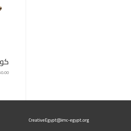
كوفير
50.00
CreativeEgypt@imc-egypt.org