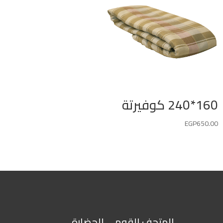
160*240 كوفيرتة
EGP
650.00
المتحف القومي للحضارة