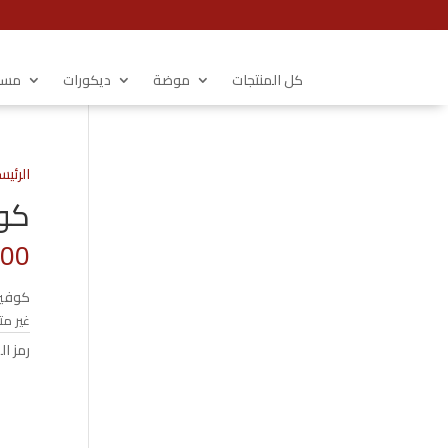
كل المنتجات
موضة
ديكورات
مستل
الرئيس
كوفير
.00
كوفيرته 
غير مت
رمز ال