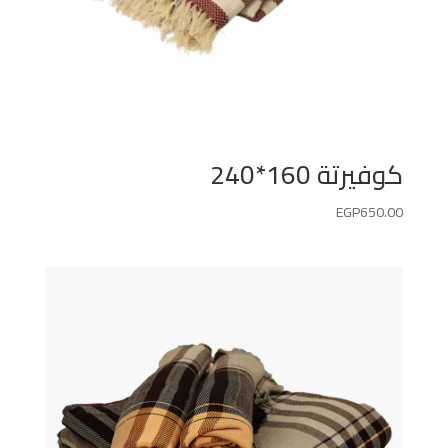
كوفيرتة 160*240
EGP
650.00