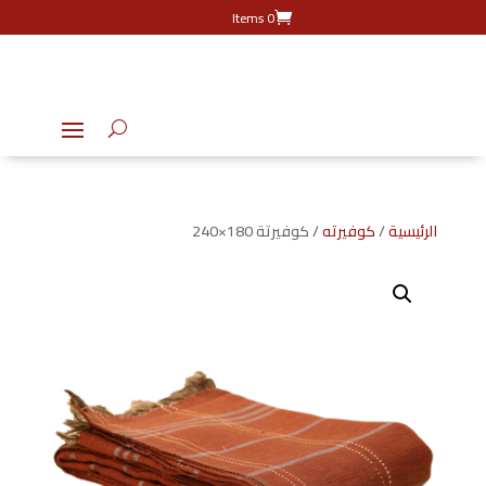
0 Items
الرئيسية
/
كوفيرته
/ كوفيرتة 180×240