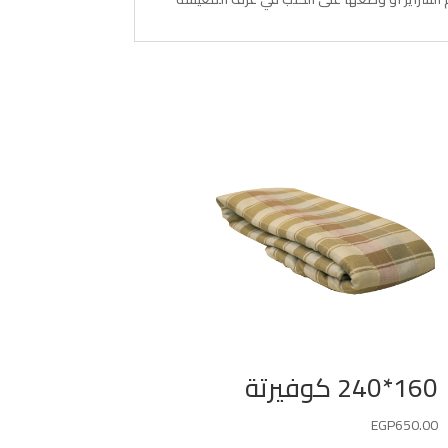
160*240 كوفيرتة
EGP
650.00