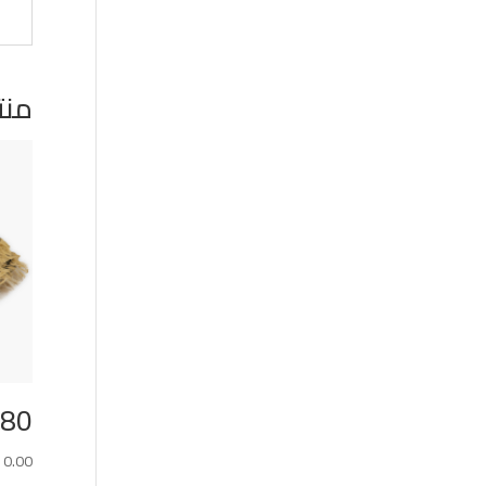
منت
180*240 كوف
10.00