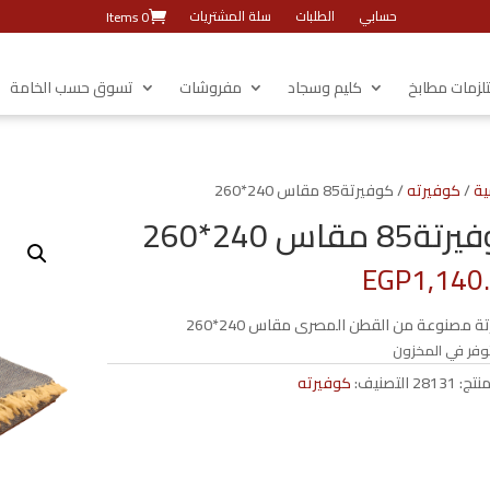
حسابي
الطلبات
سلة المشتريات
0 Items
زمات مطابخ
كليم وسجاد
مفروشات
تسوق حسب الخامة
ية
/
كوفيرته
/ كوفيرتة85 مقاس 240*260
85 مقاس 240*260
EGP
1,140
ة مصنوعة من القطن المصرى مقاس 240*260
وفر في المخزون
منتج:
28131
التصنيف:
كوفيرته