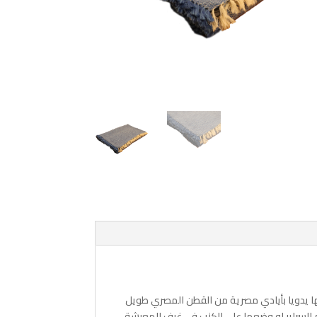
 يدويا بأيادي مصرية من القطن المصري طويل
 السراير او وضعها على الكنب في غرف المعيشة