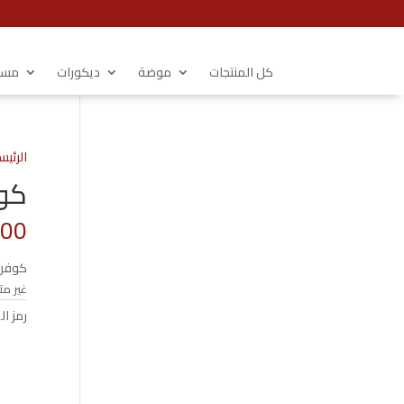
كل المنتجات
موضة
ديكورات
مستل
الرئيس
كوفيرتة
.00
كوفرت
غير مت
رمز ال