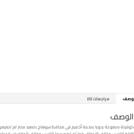
لوصف
مراجعات (0)
الوصف
كوفرتة مصنوعة يدويا بمدينة أخميم في محافظ سوهاج بصعيد مصر تم تصنيعها
التيلة لتناسب مختلف الاذواق كما تم تصميمها لتناسب مختلف المقاسات لاحجام