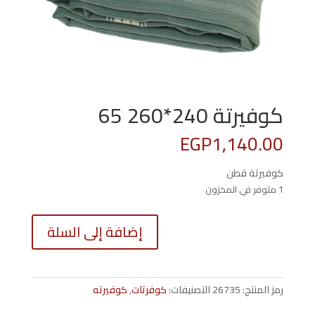
كوفيرتة 240*260 65
EGP
1,140.00
كوفيرتة قطن
1 متوفر في المخزون
كمية
إضافة إلى السلة
كوفيرتة
0*260
65
رمز المنتج:
26735
التصنيفات:
كوفرتات
,
كوفيرته