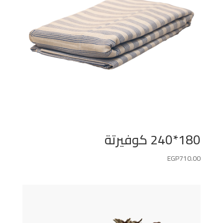
180*240 كوفيرتة
EGP
710.00