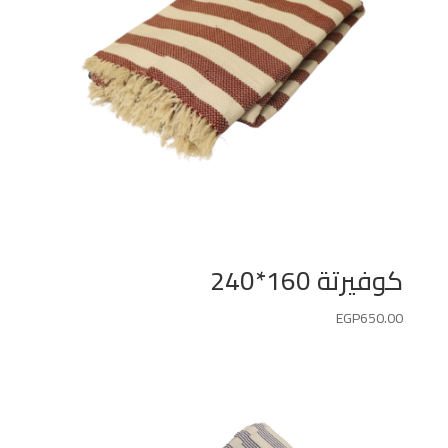
كوفيرتة 160*240
EGP
650.00