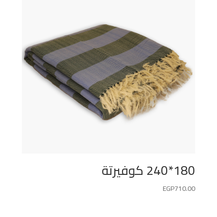
180*240 كوفيرتة
EGP
710.00