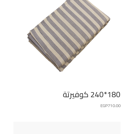
180*240 كوفيرتة
EGP
710.00