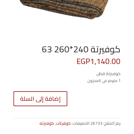
كوفيرتة 240*260 63
EGP
1,140.00
كوفيرتة قطن
1 متوفر في المخزون
كمية
إضافة إلى السلة
كوفيرتة
0*260
63
رمز المنتج:
26733
التصنيفات:
كوفرتات
,
كوفيرته