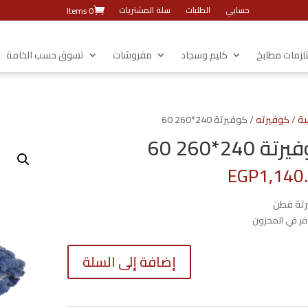
حسابي
الطلبات
سلة المشتريات
0 Items
زمات مطابخ
كليم وسجاد
مفروشات
تسوق حسب الخامة
ية
/
كوفيرته
/ كوفيرتة 240*260 60
ة 240*260 60
EGP
1,140
تة قطن
كمية
إضافة إلى السلة
كوفيرتة
240*260
60