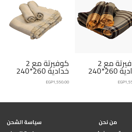
كوفيرتة مع 2
كوفيرتة مع 2
 260*240
خدادية 260*240
EGP
1,550.00
EGP
1,5
من نحن
سياسة الشحن