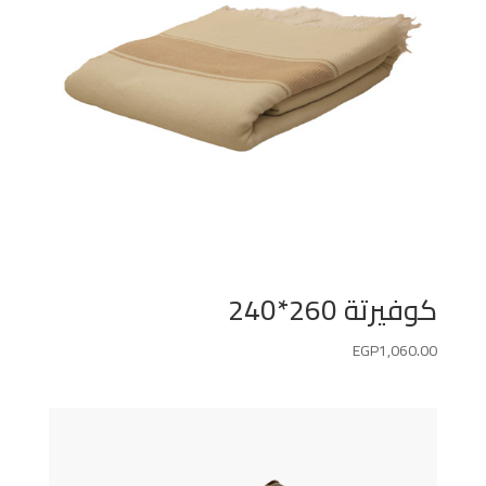
كوفيرتة 260*240
EGP
1,060.00