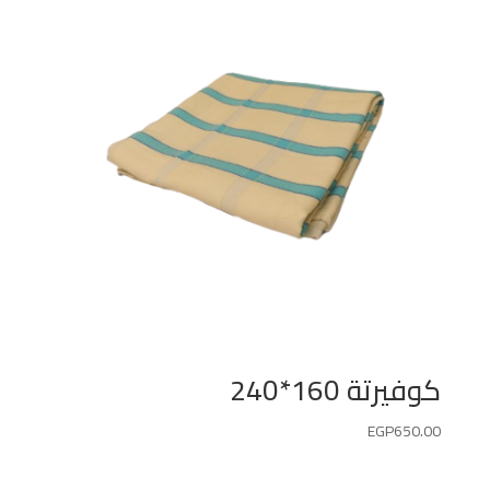
كوفيرتة 160*240
EGP
650.00