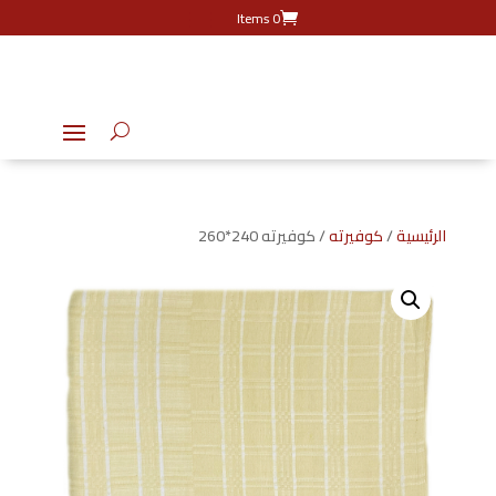
0 Items
الرئيسية
/
كوفيرته
/ كوفيرته 240*260