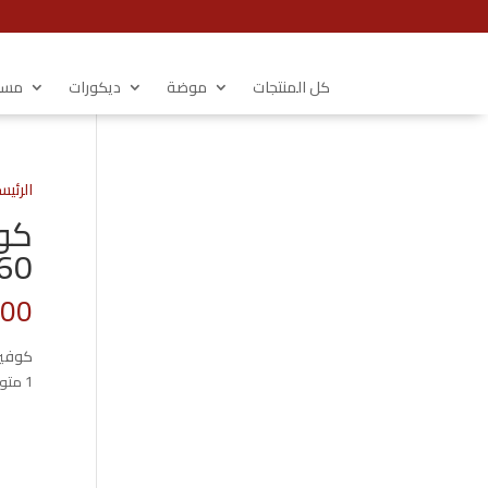
كل المنتجات
موضة
ديكورات
مستل
الرئيس
0*240
.00
كوفير
1 متوفر في المخزون