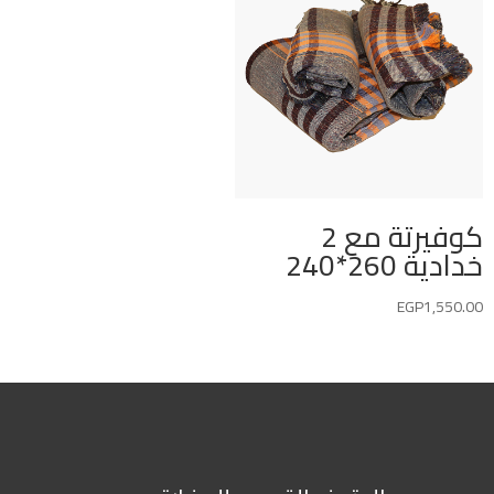
كوفيرتة مع 2
خدادية 260*240
EGP
1,550.00