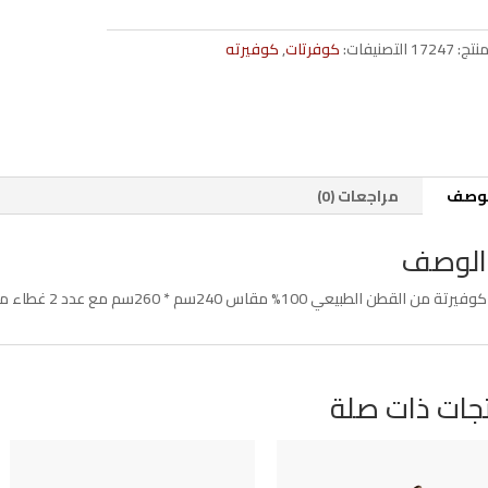
2
خدادية
منتج:
17247
التصنيفات:
كوفرتات
,
كوفيرته
260*240
لوصف
مراجعات (0)
الوصف
كوفيرتة من القطن الطبيعي 100% مقاس 240سم * 260سم مع عدد 2 غطاء مخدة مقاس 65سم*50سم
جات ذات صلة