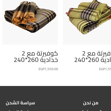
كوفيرتة مع 2
كوفيرتة مع 2
 260*240
خدادية 260*240
EGP
1,550.00
EGP
1,5
من نحن
سياسة الشحن