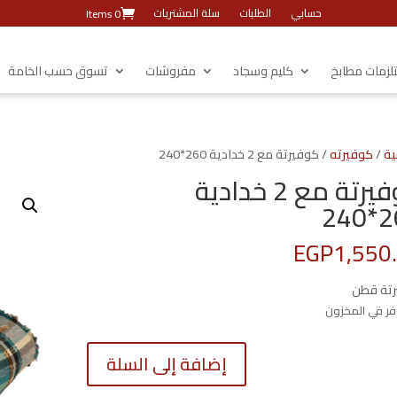
حسابي
الطلبات
سلة المشتريات
0 Items
زمات مطابخ
كليم وسجاد
مفروشات
تسوق حسب الخامة
ية
/
كوفيرته
/ كوفيرتة مع 2 خدادية 260*240
كوفيرتة مع 2 خدادية
26
EGP
1,550
تة قطن
كمية
إضافة إلى السلة
كوفيرتة
مع