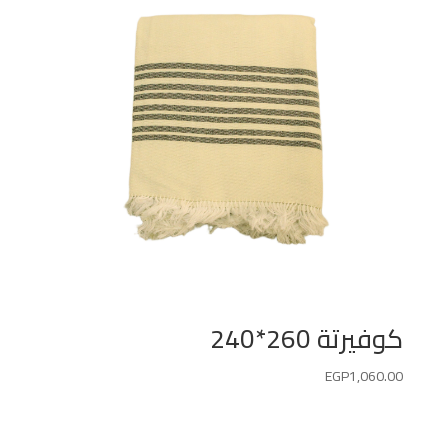
كوفيرتة 260*240
EGP
1,060.00