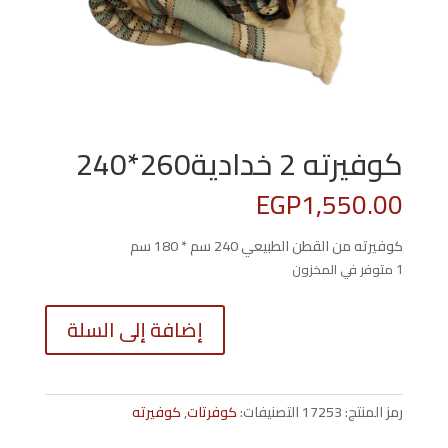
كوفيرته 2 خدادية260*240
EGP
1,550.00
كوفيرته من القطن الطبيعي 240 سم * 180 سم
1 متوفر في المخزون
كمية
إضافة إلى السلة
كوفيرته
2
خدادية260*240
رمز المنتج:
17253
التصنيفات:
كوفرتات
,
كوفيرته