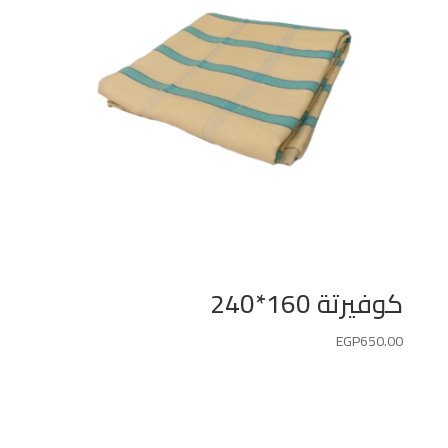
كوفيرتة 160*240
EGP
650.00