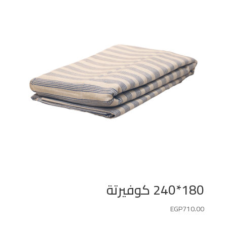
180*240 كوفيرتة
EGP
710.00