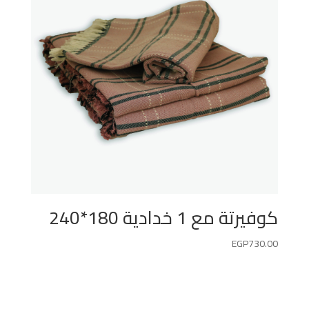
كوفيرتة مع 1 خدادية 180*240
EGP
730.00