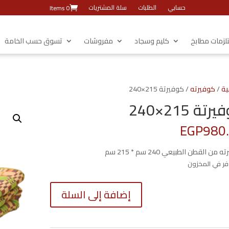
حسابي
الطلبات
سلة المشتريات
0 Items
زمات مطابخ
كليم وسجاد
مفروشات
تسوق حسب الخامة
ية
/
كوفيرته
/ كوفيرتة 215×240
تة 215×240
EGP
980
من القطن الطبيعي 240 سم * 215 سم
كمية
إضافة إلى السلة
كوفيرتة
215×240