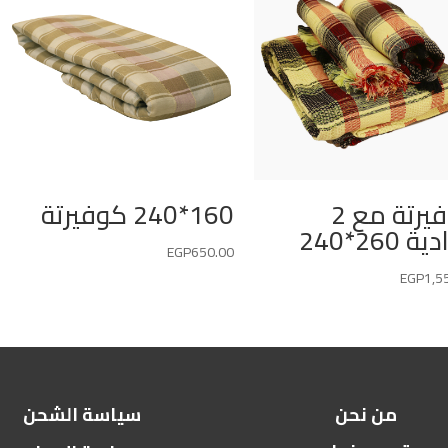
كوفيرتة مع 2
160*240 كوفيرتة
 260*240
EGP
650.00
EGP
1,5
من نحن
سياسة الشحن