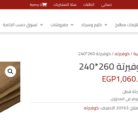
حسابي
الطلبات
سلة المشتريات
0 Items
زمات مطابخ
كليم وسجاد
مفروشات
تسوق حسب الخامة
ية
/
كوفيرته
/ كوفيرتة 260*240
تة 260*240
EGP
1,060
تة قطن
وفر في المخزون
منتج:
20163
التصنيف:
كوفيرته