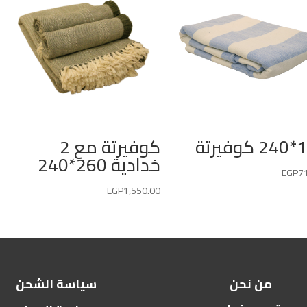
يرتة
كوفيرتة مع 2
خدادية 260*240
EGP
7
EGP
1,550.00
من نحن
سياسة الشحن