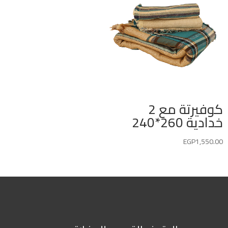
كوفيرتة مع 2
خدادية 260*240
EGP
1,550.00