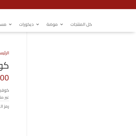
كل المنتجات
موضة
ديكورات
مستل
الرئيس
كوفير
.00
كوفير
غير مت
رمز ال