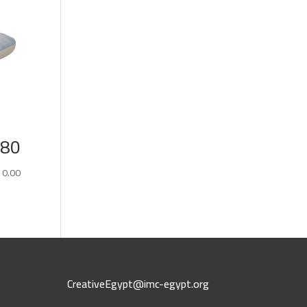
180*240 كوف
10.00
CreativeEgypt@imc-egypt.org