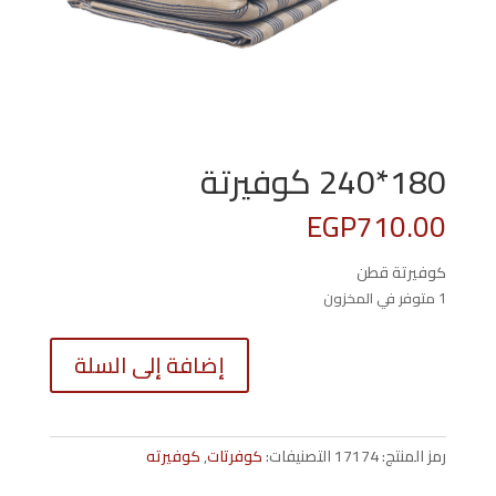
180*240 كوفيرتة
EGP
710.00
كوفيرتة قطن
1 متوفر في المخزون
كمية
إضافة إلى السلة
0*240
كوفيرتة
رمز المنتج:
17174
التصنيفات:
كوفرتات
,
كوفيرته