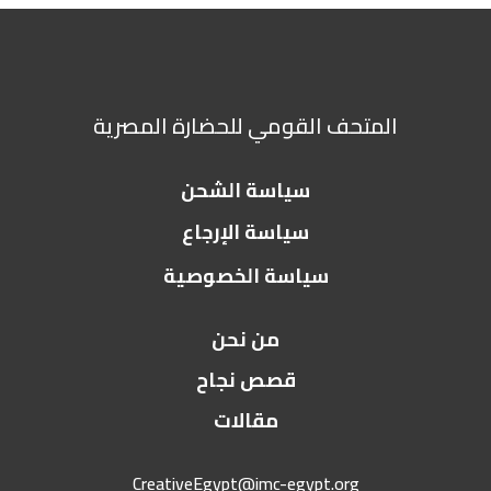
المتحف القومي للحضارة المصرية
سياسة الشحن
سياسة الإرجاع
سياسة الخصوصية
من نحن
قصص نجاح
مقالات
CreativeEgypt@imc-egypt.org