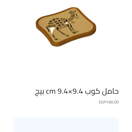
حامل كوب 9.4×9.4 cm بيج
EGP
180.00