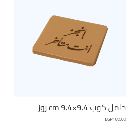
حامل كوب 9.4×9.4 cm روز
EGP
180.00