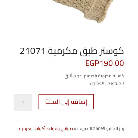
كوستر طبق مكرمية 21071
EGP
190.00
كوستر مكرمية بتصميم يدوي أنيق.
3 متوفر في المخزون
كمية
إضافة إلى السلة
كوستر
طبق
مكرمية
21071
رمز المنتج:
24095
التصنيفات:
صواني وقواعد أكواب
,
مكرميه