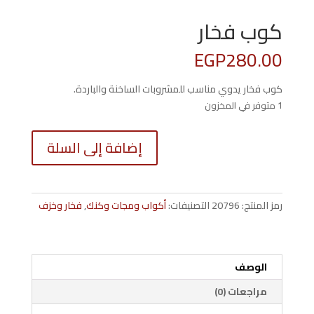
كوب فخار
EGP
280.00
كوب فخار يدوي مناسب للمشروبات الساخنة والباردة.
1 متوفر في المخزون
كمية
إضافة إلى السلة
كوب
فخار
رمز المنتج:
20796
التصنيفات:
أكواب ومجات وكنك
,
فخار وخزف
الوصف
مراجعات (0)