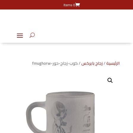
0 Items
الرئيسية
/
زجاج بايركس
/ كوب-زجاج-حور-fmughorw