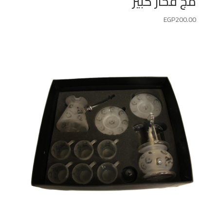
مج فخار كبير
EGP
200.00