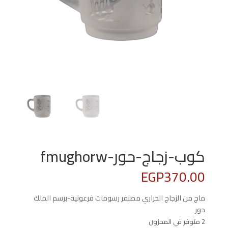
كوب-زجاج-حور-fmughorw
EGP
370.00
ماج من الزجاج الحراري مصنفر رسومات فرعونية-برسم الملك
حور
2 متوفر في المخزون