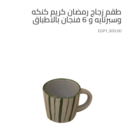
طقم زجاج رمضان كريم كنكه
وسبرتايه و 6 فنجان بالاطباق
EGP
1,300.00