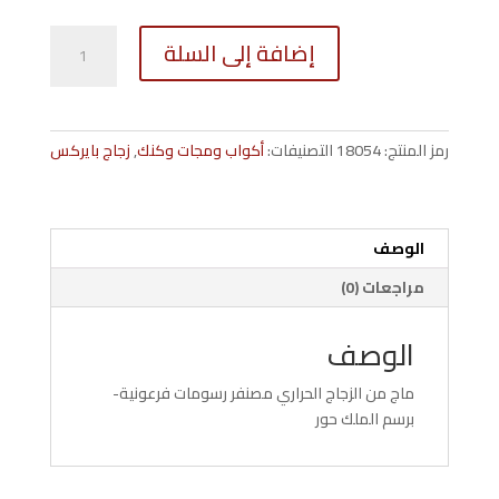
كمية
إضافة إلى السلة
كوب-
زجاج-
حور-
fmughorw
رمز المنتج:
18054
التصنيفات:
أكواب ومجات وكنك
,
زجاج بايركس
الوصف
مراجعات (0)
الوصف
ماج من الزجاج الحراري مصنفر رسومات فرعونية-
برسم الملك حور