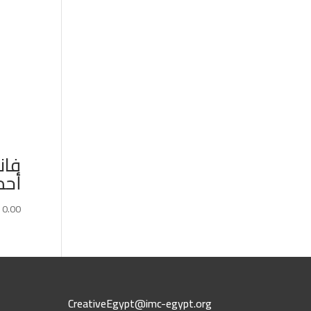
فان
أحم
10.00
CreativeEgypt@imc-egypt.org