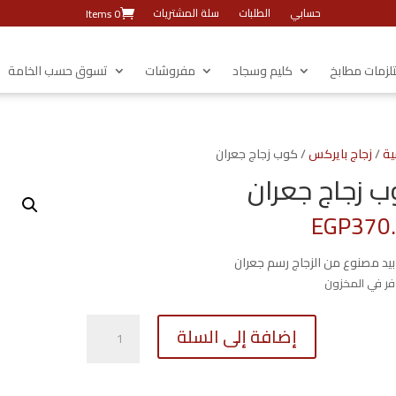
حسابي
الطلبات
سلة المشتريات
0 Items
زمات مطابخ
كليم وسجاد
مفروشات
تسوق حسب الخامة
ية
/
زجاج بايركس
/ كوب زجاج جعران
 زجاج جعران
EGP
370
يد مصنوع من الزجاج رسم جعران
كمية
إضافة إلى السلة
كوب
زجاج
جعران