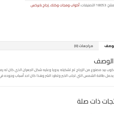
منتج:
18053
التصنيفات:
أكواب ومجات وكنك
,
زجاج بايركس
لوصف
مراجعات (0)
الوصف
كوب بيد مصنوع من الزجاج تم تشكيله يدويا وعليه شكل الجعران الذي كان له رمز
يحمل طاقة الشمس التي تجلب الخير وتطرد الشر وهذا كان احد أسباب وجوده في ا
جات ذات صلة