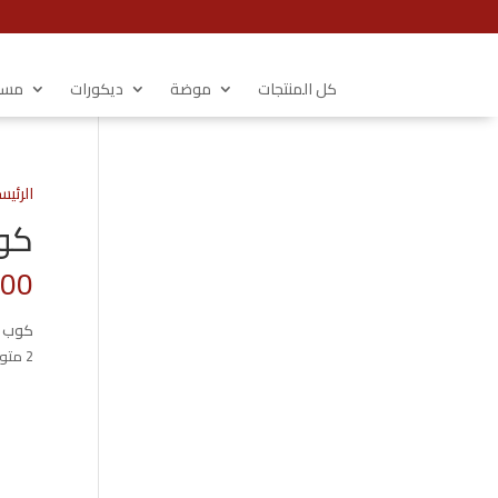
كل المنتجات
موضة
ديكورات
مستل
الرئيس
كوب
.00
كوب ب
2 متوفر في المخزون