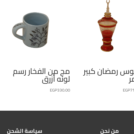
وس رمضان كبير
مج من الفخار رسم
ر
لونه أزرق
EGP
330.00
EGP
7
من نحن
سياسة الشحن