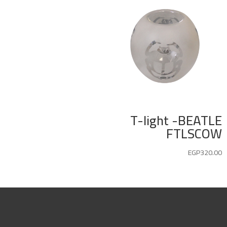
T-light -BEATLE
FTLSCOW
EGP
320.00