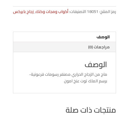
توت-
عنخ-
رمز المنتج:
18051
التصنيفات:
أكواب ومجات وكنك
,
زجاج بايركس
أمون-
ugtutw
الوصف
مراجعات (0)
الوصف
ماج من الزجاج الحراري مصنفر رسومات فرعونية-
برسم الملك توت عنخ امون
منتجات ذات صلة