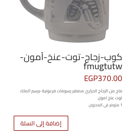
كوب-زجاج-توت-عنخ-أمون-
fmugtutw
EGP
370.00
ماج من الزجاج الحراري مصنفر رسومات فرعونية-برسم الملك
توت عنخ امون
1 متوفر في المخزون
كمية
إضافة إلى السلة
كوب-
زجاج-