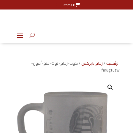
0 Items
الرئيسية
/
زجاج بايركس
/ كوب-زجاج-توت-عنخ-أمون-
fmugtutw