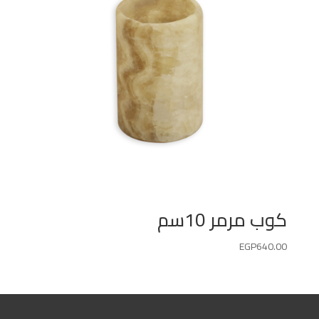
كوب مرمر 10سم
EGP
640.00